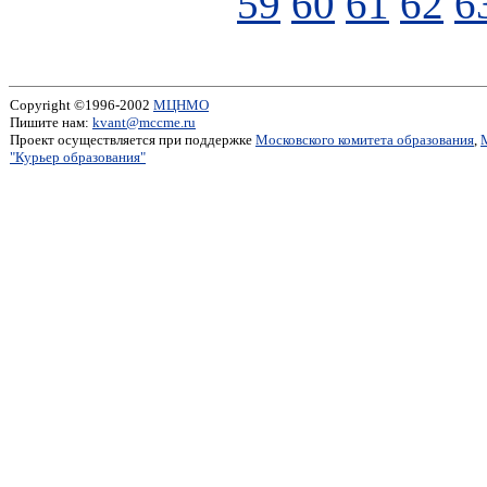
59
60
61
62
6
Copyright ©1996-2002
МЦНМО
Пишите нам:
kvant@mccme.ru
Проект осуществляется при поддержке
Московского комитета образования
,
"Курьер образования"