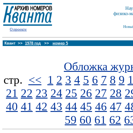
Нау
физико-м
Новы
О проекте
Квант >>
1978 год
>>
номер 5
Обложка жур
стp.
<<
1
2
3
4
5
6
7
8
9
21
22
23
24
25
26
27
28
2
40
41
42
43
44
45
46
47
4
59
60
61
62
6