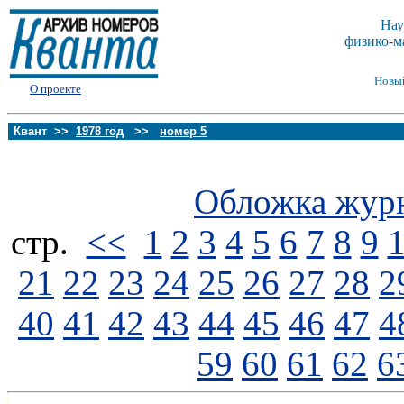
Нау
физико-м
Новы
О проекте
Квант >>
1978 год
>>
номер 5
Обложка жур
стp.
<<
1
2
3
4
5
6
7
8
9
21
22
23
24
25
26
27
28
2
40
41
42
43
44
45
46
47
4
59
60
61
62
6