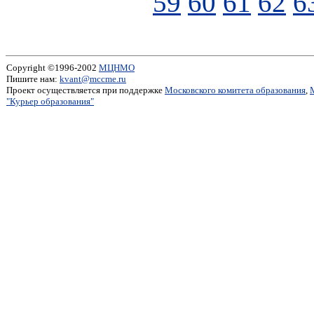
59
60
61
62
6
Copyright ©1996-2002
МЦНМО
Пишите нам:
kvant@mccme.ru
Проект осуществляется при поддержке
Московского комитета образования
,
"Курьер образования"