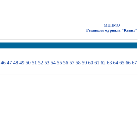
МЦНМО
Редакция журнала "Квант"
46
47
48
49
50
51
52
53
54
55
56
57
58
59
60
61
62
63
64
65
66
67