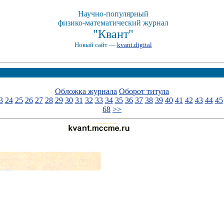
Научно-популярный
физико-математический журнал
"Квант"
Новый сайт —
kvant.digital
Обложка журнала
Оборот титула
3
24
25
26
27
28
29
30
31
32
33
34
35
36
37
38
39
40
41
42
43
44
45
68
>>