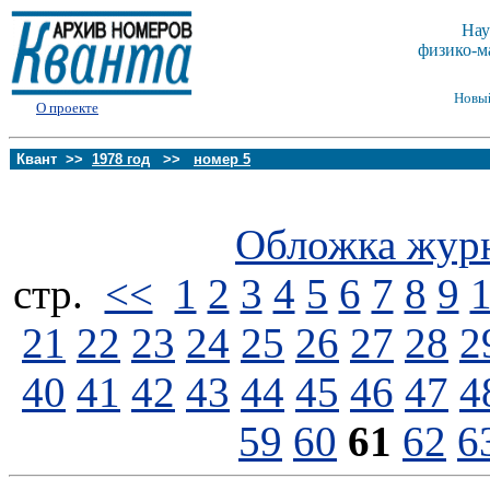
Нау
физико-м
Новы
О проекте
Квант >>
1978 год
>>
номер 5
Обложка жур
стp.
<<
1
2
3
4
5
6
7
8
9
21
22
23
24
25
26
27
28
2
40
41
42
43
44
45
46
47
4
59
60
61
62
6