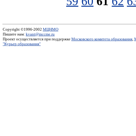
59
60
61
62
6
Copyright ©1996-2002
МЦНМО
Пишите нам:
kvant@mccme.ru
Проект осуществляется при поддержке
Московского комитета образования
,
"Курьер образования"