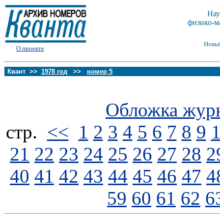
Нау
физико-м
Новы
О проекте
Квант >>
1978 год
>>
номер 5
Обложка жур
стp.
<<
1
2
3
4
5
6
7
8
9
21
22
23
24
25
26
27
28
2
40
41
42
43
44
45
46
47
4
59
60
61
62
6