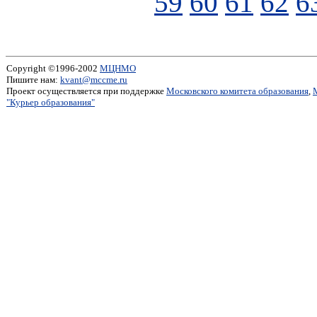
59
60
61
62
6
Copyright ©1996-2002
МЦНМО
Пишите нам:
kvant@mccme.ru
Проект осуществляется при поддержке
Московского комитета образования
,
"Курьер образования"