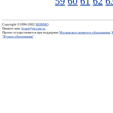
59
60
61
62
6
Copyright ©1996-2002
МЦНМО
Пишите нам:
kvant@mccme.ru
Проект осуществляется при поддержке
Московского комитета образования
,
"Курьер образования"