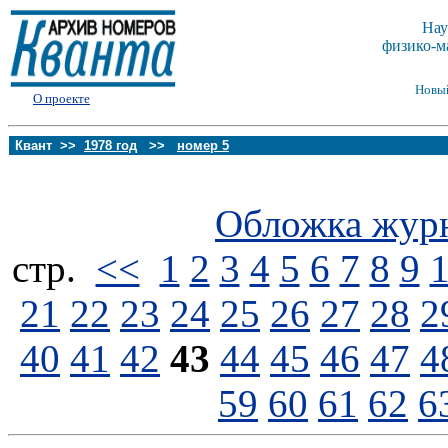
Нау
физико-м
Новы
О проекте
Квант >>
1978 год
>>
номер 5
Обложка жур
стp.
<<
1
2
3
4
5
6
7
8
9
21
22
23
24
25
26
27
28
2
40
41
42
43
44
45
46
47
4
59
60
61
62
6