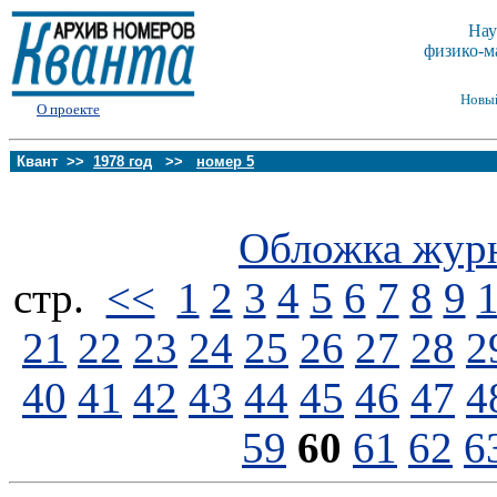
Нау
физико-м
Новы
О проекте
Квант >>
1978 год
>>
номер 5
Обложка жур
стp.
<<
1
2
3
4
5
6
7
8
9
21
22
23
24
25
26
27
28
2
40
41
42
43
44
45
46
47
4
59
60
61
62
6