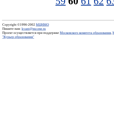
59
60
61
62
6
Copyright ©1996-2002
МЦНМО
Пишите нам:
kvant@mccme.ru
Проект осуществляется при поддержке
Московского комитета образования
,
"Курьер образования"