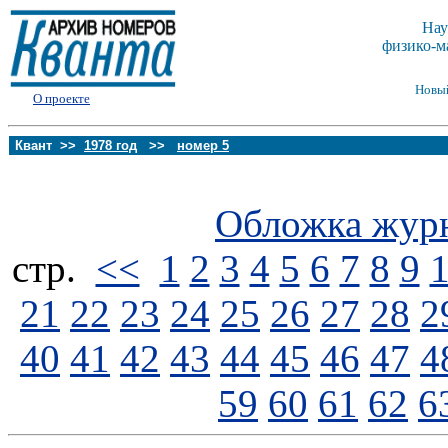
Нау
физико-м
Новы
О проекте
Квант >>
1978 год
>>
номер 5
Обложка жур
стp.
<<
1
2
3
4
5
6
7
8
9
21
22
23
24
25
26
27
28
2
40
41
42
43
44
45
46
47
4
59
60
61
62
6