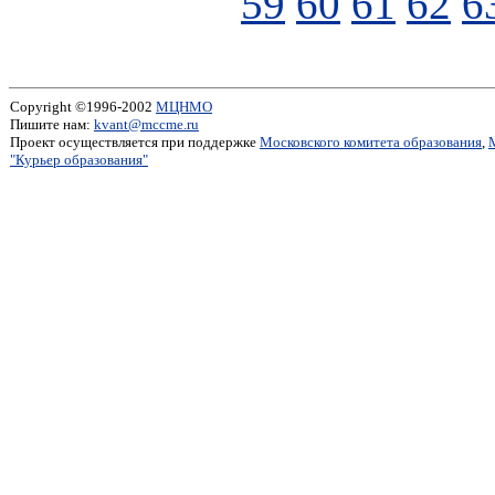
59
60
61
62
6
Copyright ©1996-2002
МЦНМО
Пишите нам:
kvant@mccme.ru
Проект осуществляется при поддержке
Московского комитета образования
,
"Курьер образования"