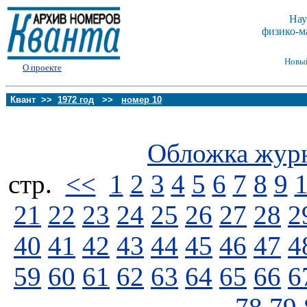
Нау
физико-м
Новы
О проекте
Квант >>
1972 год
>>
номер 10
Обложка жур
стp.
<<
1
2
3
4
5
6
7
8
9
21
22
23
24
25
26
27
28
2
40
41
42
43
44
45
46
47
4
59
60
61
62
63
64
65
66
6