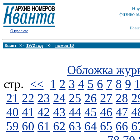
Нау
физико-м
Новы
О проекте
Квант >>
1972 год
>>
номер 10
Обложка жур
стp.
<<
1
2
3
4
5
6
7
8
9
21
22
23
24
25
26
27
28
2
40
41
42
43
44
45
46
47
4
59
60
61
62
63
64
65
66
6