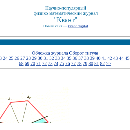
Научно-популярный
физико-математический журнал
"Квант"
Новый сайт —
kvant.digital
Обложка журнала
Оборот титула
3
24
25
26
27
28
29
30
31
32
33
34
35
36
37
38
39
40
41
42
43
44
45
68
69
70
71
72
73
74
75
76
77
78
79
80
81
82
>>