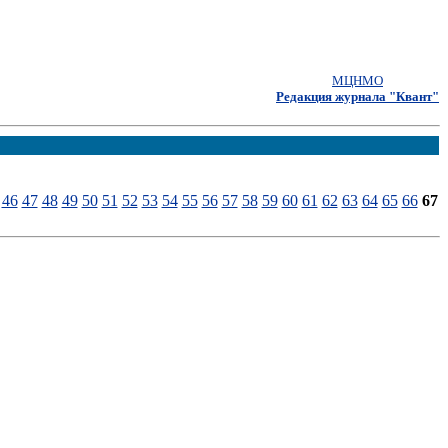
МЦНМО
Редакция журнала "Квант"
46
47
48
49
50
51
52
53
54
55
56
57
58
59
60
61
62
63
64
65
66
67