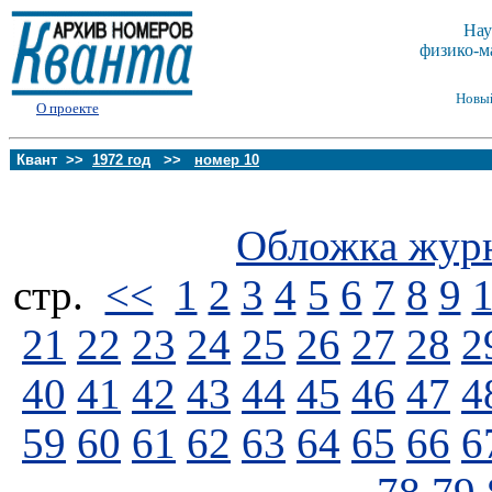
Нау
физико-м
Новы
О проекте
Квант >>
1972 год
>>
номер 10
Обложка жур
стp.
<<
1
2
3
4
5
6
7
8
9
21
22
23
24
25
26
27
28
2
40
41
42
43
44
45
46
47
4
59
60
61
62
63
64
65
66
6