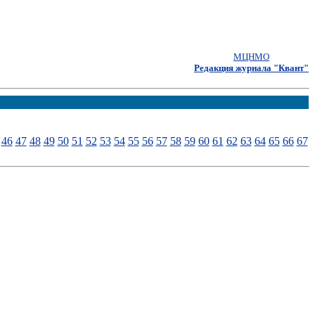
МЦНМО
Редакция журнала "Квант"
46
47
48
49
50
51
52
53
54
55
56
57
58
59
60
61
62
63
64
65
66
67