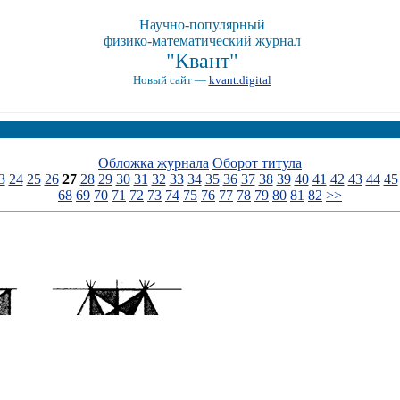
Научно-популярный
физико-математический журнал
"Квант"
Новый сайт —
kvant.digital
Обложка журнала
Оборот титула
3
24
25
26
27
28
29
30
31
32
33
34
35
36
37
38
39
40
41
42
43
44
45
68
69
70
71
72
73
74
75
76
77
78
79
80
81
82
>>