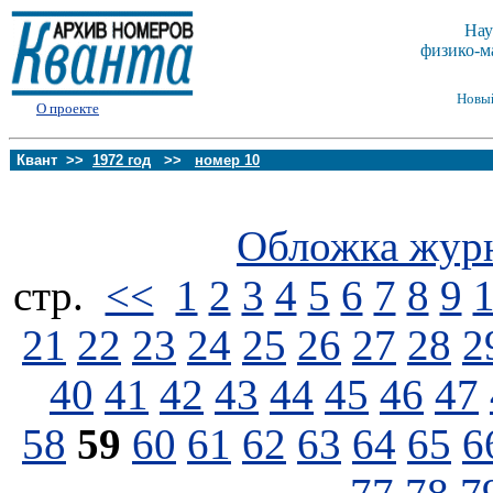
Нау
физико-м
Новы
О проекте
Квант >>
1972 год
>>
номер 10
Обложка жур
стp.
<<
1
2
3
4
5
6
7
8
9
21
22
23
24
25
26
27
28
2
40
41
42
43
44
45
46
47
58
59
60
61
62
63
64
65
6