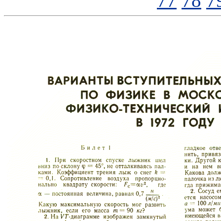
77
78
7