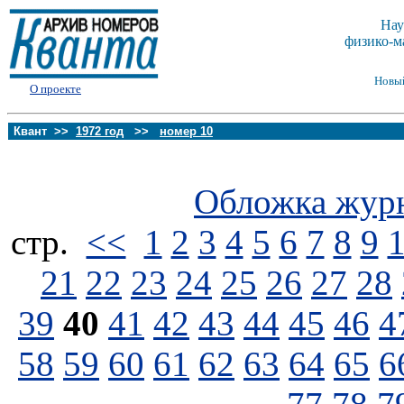
Нау
физико-м
Новы
О проекте
Квант >>
1972 год
>>
номер 10
Обложка жур
стp.
<<
1
2
3
4
5
6
7
8
9
21
22
23
24
25
26
27
28
39
40
41
42
43
44
45
46
4
58
59
60
61
62
63
64
65
6