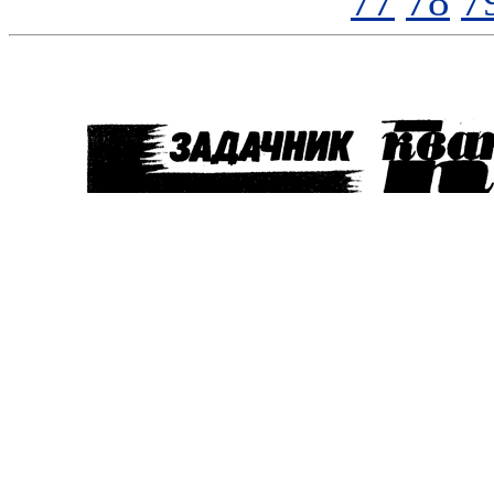
77
78
7