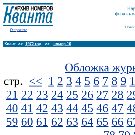
Нау
физико-м
Новы
О проекте
Квант >>
1972 год
>>
номер 10
Обложка жур
стp.
<<
1
2
3
4
5
6
7
8
9
21
22
23
24
25
26
27
28
2
40
41
42
43
44
45
46
47
4
59
60
61
62
63
64
65
66
6