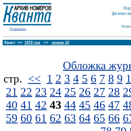
Нау
физико-м
Новы
О проекте
Квант >>
1972 год
>>
номер 10
Обложка жур
стp.
<<
1
2
3
4
5
6
7
8
9
21
22
23
24
25
26
27
28
2
40
41
42
43
44
45
46
47
4
59
60
61
62
63
64
65
66
6