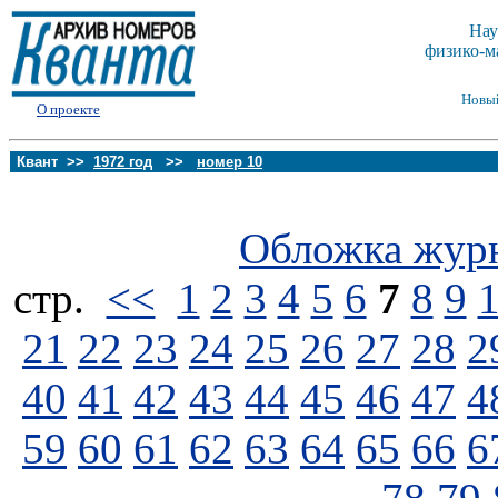
Нау
физико-м
Новы
О проекте
Квант >>
1972 год
>>
номер 10
Обложка жур
стp.
<<
1
2
3
4
5
6
7
8
9
21
22
23
24
25
26
27
28
2
40
41
42
43
44
45
46
47
4
59
60
61
62
63
64
65
66
6