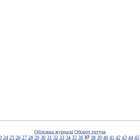
Обложка журнала
Оборот титула
3
24
25
26
27
28
29
30
31
32
33
34
35
36
37
38
39
40
41
42
43
44
45