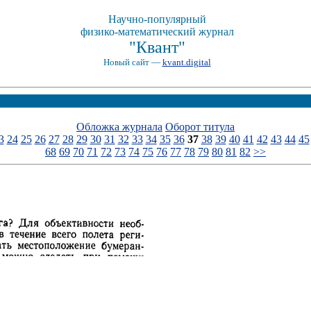
Научно-популярный
физико-математический журнал
"Квант"
Новый сайт —
kvant.digital
Обложка журнала
Оборот титула
3
24
25
26
27
28
29
30
31
32
33
34
35
36
37
38
39
40
41
42
43
44
45
68
69
70
71
72
73
74
75
76
77
78
79
80
81
82
>>