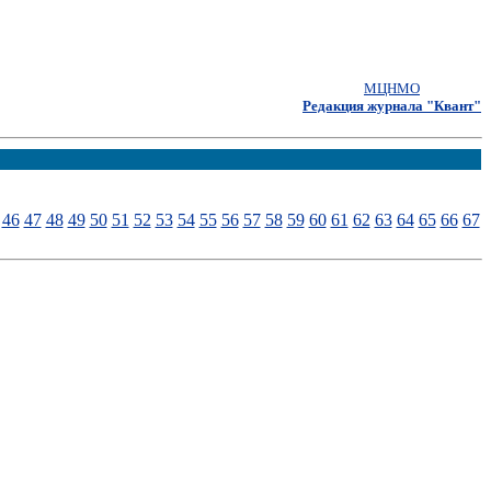
МЦНМО
Редакция журнала "Квант"
46
47
48
49
50
51
52
53
54
55
56
57
58
59
60
61
62
63
64
65
66
67