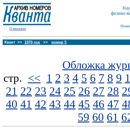
Нау
физико-м
Новы
О проекте
Квант >>
1970 год
>>
номер 5
Обложка жур
стp.
<<
1
2
3
4
5
6
7
8
9
21
22
23
24
25
26
27
28
2
40
41
42
43
44
45
46
47
4
59
60
61
6