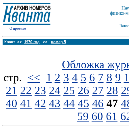
Нау
физико-м
Новы
О проекте
Квант >>
1970 год
>>
номер 5
Обложка жур
стp.
<<
1
2
3
4
5
6
7
8
9
21
22
23
24
25
26
27
28
2
40
41
42
43
44
45
46
47
4
59
60
61
6