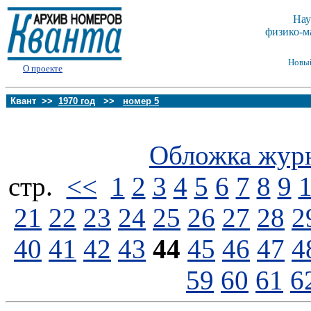
Нау
физико-м
Новы
О проекте
Квант >>
1970 год
>>
номер 5
Обложка жур
стp.
<<
1
2
3
4
5
6
7
8
9
21
22
23
24
25
26
27
28
2
40
41
42
43
44
45
46
47
4
59
60
61
6