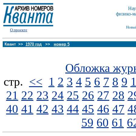
Нау
физико-м
Новы
О проекте
Квант >>
1970 год
>>
номер 5
Обложка жур
стp.
<<
1
2
3
4
5
6
7
8
9
21
22
23
24
25
26
27
28
2
40
41
42
43
44
45
46
47
4
59
60
61
6