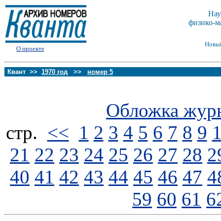
Нау
физико-м
Новы
О проекте
Квант >>
1970 год
>>
номер 5
Обложка жур
стp.
<<
1
2
3
4
5
6
7
8
9
21
22
23
24
25
26
27
28
2
40
41
42
43
44
45
46
47
4
59
60
61
6