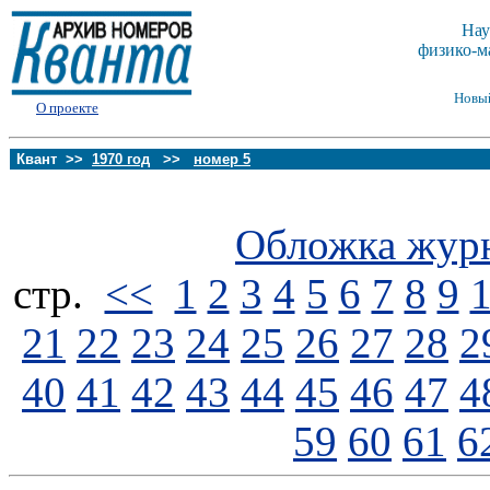
Нау
физико-м
Новы
О проекте
Квант >>
1970 год
>>
номер 5
Обложка жур
стp.
<<
1
2
3
4
5
6
7
8
9
21
22
23
24
25
26
27
28
2
40
41
42
43
44
45
46
47
4
59
60
61
6