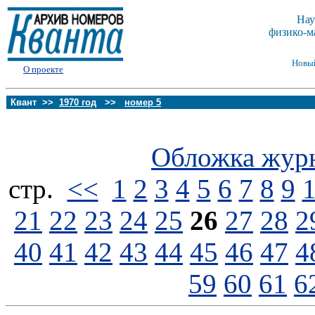
Нау
физико-м
Новы
О проекте
Квант >>
1970 год
>>
номер 5
Обложка жур
стp.
<<
1
2
3
4
5
6
7
8
9
21
22
23
24
25
26
27
28
2
40
41
42
43
44
45
46
47
4
59
60
61
6