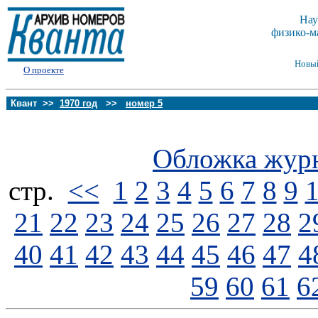
Нау
физико-м
Новы
О проекте
Квант >>
1970 год
>>
номер 5
Обложка жур
стp.
<<
1
2
3
4
5
6
7
8
9
21
22
23
24
25
26
27
28
2
40
41
42
43
44
45
46
47
4
59
60
61
6