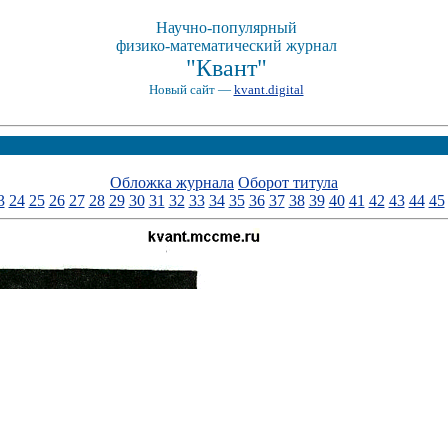
Научно-популярный
физико-математический журнал
"Квант"
Новый сайт —
kvant.digital
Обложка журнала
Оборот титула
3
24
25
26
27
28
29
30
31
32
33
34
35
36
37
38
39
40
41
42
43
44
45