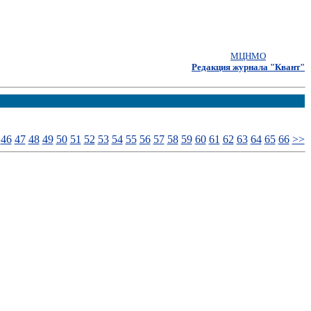
МЦНМО
Редакция журнала "Квант"
46
47
48
49
50
51
52
53
54
55
56
57
58
59
60
61
62
63
64
65
66
>>