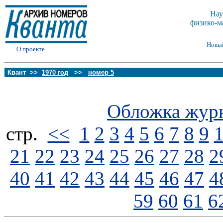
Нау
физико-м
Новы
О проекте
Квант >>
1970 год
>>
номер 5
Обложка жур
стp.
<<
1
2
3
4
5
6
7
8
9
21
22
23
24
25
26
27
28
2
40
41
42
43
44
45
46
47
4
59
60
61
6