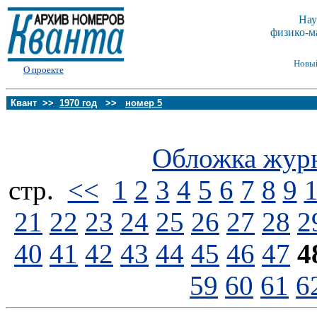
Нау
физико-м
Новы
О проекте
Квант >>
1970 год
>>
номер 5
Обложка жур
стp.
<<
1
2
3
4
5
6
7
8
9
21
22
23
24
25
26
27
28
2
40
41
42
43
44
45
46
47
4
59
60
61
6