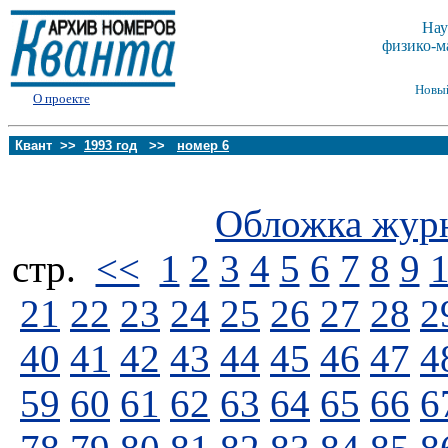
Нау
физико-м
Новы
О проекте
Квант >>
1993 год
>>
номер 6
Обложка жур
стp.
<<
1
2
3
4
5
6
7
8
9
21
22
23
24
25
26
27
28
2
40
41
42
43
44
45
46
47
4
59
60
61
62
63
64
65
66
6