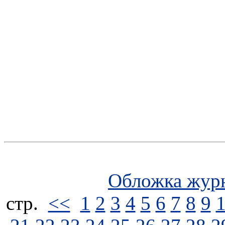
Обложка жур
стp.
<<
1
2
3
4
5
6
7
8
9