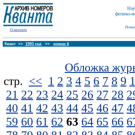
Нау
физико-м
Новы
О проекте
Квант >>
1993 год
>>
номер 6
Обложка жур
стp.
<<
1
2
3
4
5
6
7
8
9
21
22
23
24
25
26
27
28
2
40
41
42
43
44
45
46
47
4
59
60
61
62
63
64
65
66
6