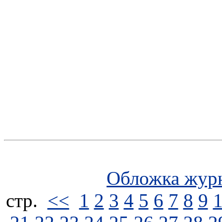
Обложка жур
стp.
<<
1
2
3
4
5
6
7
8
9