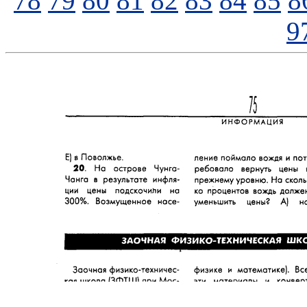
78
79
80
81
82
83
84
85
8
9