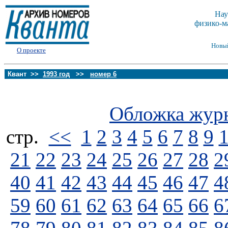
Нау
физико-м
Новы
О проекте
Квант >>
1993 год
>>
номер 6
Обложка жур
стp.
<<
1
2
3
4
5
6
7
8
9
21
22
23
24
25
26
27
28
2
40
41
42
43
44
45
46
47
4
59
60
61
62
63
64
65
66
6