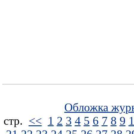
Обложка жур
стp.
<<
1
2
3
4
5
6
7
8
9