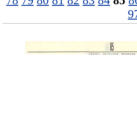
78
79
80
81
82
83
84
85
8
9