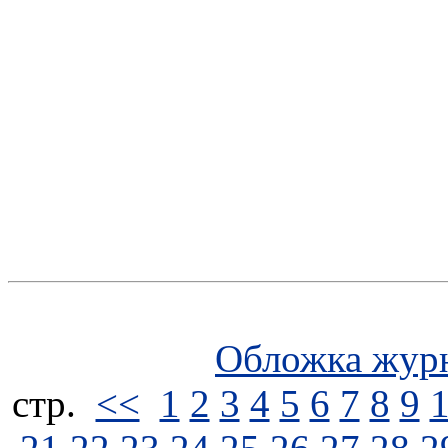
Обложка жур
стp.
<<
1
2
3
4
5
6
7
8
9