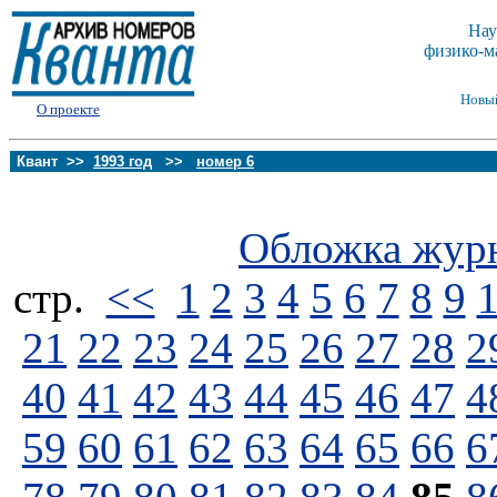
Нау
физико-м
Новы
О проекте
Квант >>
1993 год
>>
номер 6
Обложка жур
стp.
<<
1
2
3
4
5
6
7
8
9
21
22
23
24
25
26
27
28
2
40
41
42
43
44
45
46
47
4
59
60
61
62
63
64
65
66
6