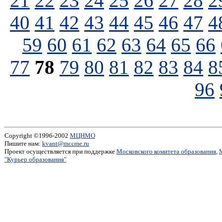
21
22
23
24
25
26
27
28
2
40
41
42
43
44
45
46
47
4
59
60
61
62
63
64
65
66
77
78
79
80
81
82
83
84
8
96
Copyright ©1996-2002
МЦНМО
Пишите нам:
kvant@mccme.ru
Проект осуществляется при поддержке
Московского комитета образования
,
"Курьер образования"