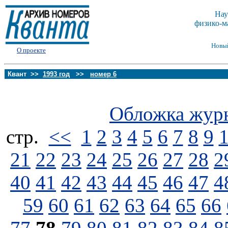
Нау
физико-м
Новы
О проекте
Квант >>
1993 год
>>
номер 6
Обложка жур
стp.
<<
1
2
3
4
5
6
7
8
9
21
22
23
24
25
26
27
28
2
40
41
42
43
44
45
46
47
4
59
60
61
62
63
64
65
66