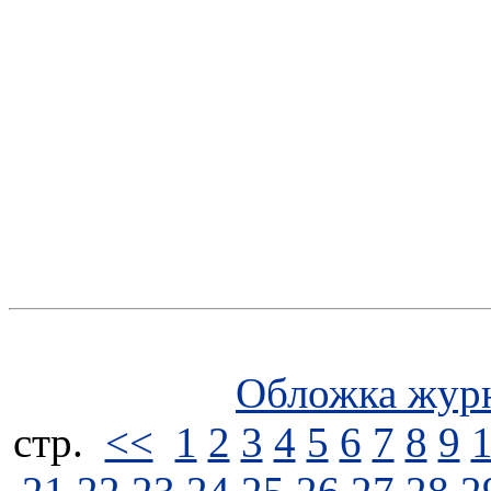
Обложка жур
стp.
<<
1
2
3
4
5
6
7
8
9