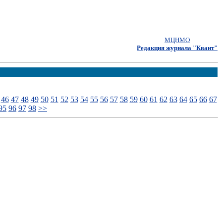
МЦНМО
Редакция журнала "Квант"
46
47
48
49
50
51
52
53
54
55
56
57
58
59
60
61
62
63
64
65
66
67
95
96
97
98
>>