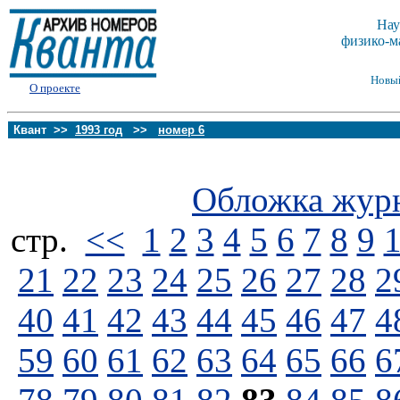
Нау
физико-м
Новы
О проекте
Квант >>
1993 год
>>
номер 6
Обложка жур
стp.
<<
1
2
3
4
5
6
7
8
9
21
22
23
24
25
26
27
28
2
40
41
42
43
44
45
46
47
4
59
60
61
62
63
64
65
66
6