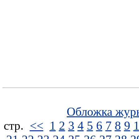
Обложка жур
стp.
<<
1
2
3
4
5
6
7
8
9