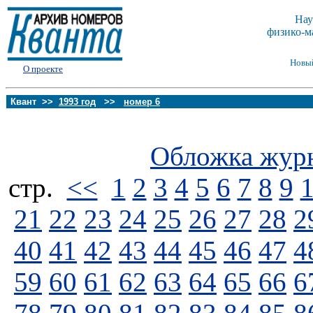
Нау
физико-м
Новы
О проекте
Квант >>
1993 год
>>
номер 6
Обложка жур
стp.
<<
1
2
3
4
5
6
7
8
9
21
22
23
24
25
26
27
28
2
40
41
42
43
44
45
46
47
4
59
60
61
62
63
64
65
66
6