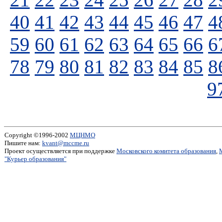
40
41
42
43
44
45
46
47
4
59
60
61
62
63
64
65
66
6
78
79
80
81
82
83
84
85
8
9
Copyright ©1996-2002
МЦНМО
Пишите нам:
kvant@mccme.ru
Проект осуществляется при поддержке
Московского комитета образования
,
"Курьер образования"