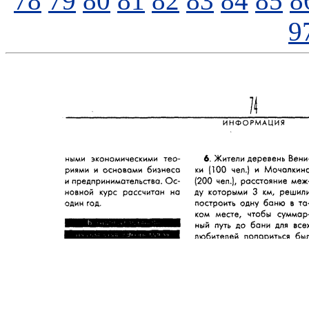
78
79
80
81
82
83
84
85
8
9