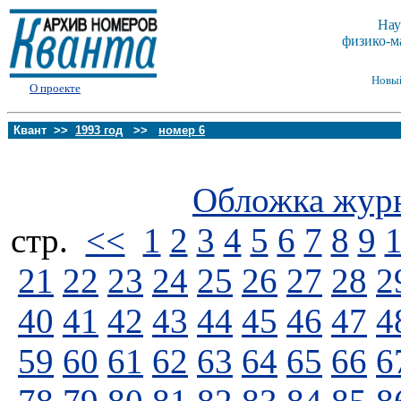
Нау
физико-м
Новы
О проекте
Квант >>
1993 год
>>
номер 6
Обложка жур
стp.
<<
1
2
3
4
5
6
7
8
9
21
22
23
24
25
26
27
28
2
40
41
42
43
44
45
46
47
4
59
60
61
62
63
64
65
66
6