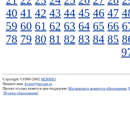
40
41
42
43
44
45
46
47
4
59
60
61
62
63
64
65
66
6
78
79
80
81
82
83
84
85
8
9
Copyright ©1996-2002
МЦНМО
Пишите нам:
kvant@mccme.ru
Проект осуществляется при поддержке
Московского комитета образования
,
"Курьер образования"