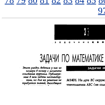
78
79
80
81
82
83
84
85
8
9