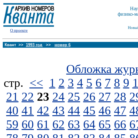
Нау
физико-м
Новы
О проекте
Квант >>
1993 год
>>
номер 6
Обложка жур
стp.
<<
1
2
3
4
5
6
7
8
9
21
22
23
24
25
26
27
28
2
40
41
42
43
44
45
46
47
4
59
60
61
62
63
64
65
66
6