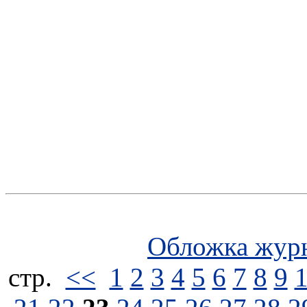
Обложка жур
стp.
<<
1
2
3
4
5
6
7
8
9