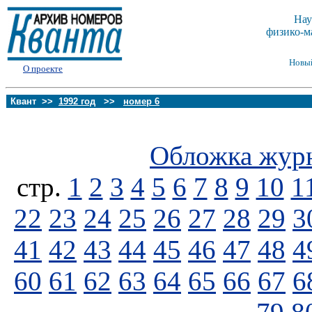
Нау
физико-м
Новы
О проекте
Квант >>
1992 год
>>
номер 6
Обложка жур
стp.
1
2
3
4
5
6
7
8
9
10
1
22
23
24
25
26
27
28
29
3
41
42
43
44
45
46
47
48
4
60
61
62
63
64
65
66
67
6