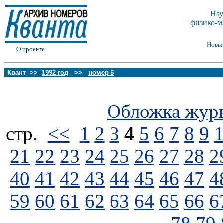
Нау
физико-м
Новы
О проекте
Квант >>
1992 год
>>
номер 6
Обложка жур
стp.
<<
1
2
3
4
5
6
7
8
9
21
22
23
24
25
26
27
28
2
40
41
42
43
44
45
46
47
4
59
60
61
62
63
64
65
66
6