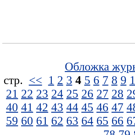
Обложка жур
стp.
<<
1
2
3
4
5
6
7
8
9
21
22
23
24
25
26
27
28
2
40
41
42
43
44
45
46
47
4
59
60
61
62
63
64
65
66
6
78
79