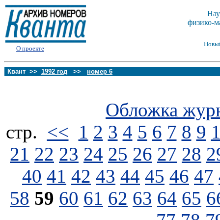
Нау
физико-м
Новы
О проекте
Квант >>
1992 год
>>
номер 6
Обложка жур
стp.
<<
1
2
3
4
5
6
7
8
9
21
22
23
24
25
26
27
28
2
40
41
42
43
44
45
46
47
58
59
60
61
62
63
64
65
6