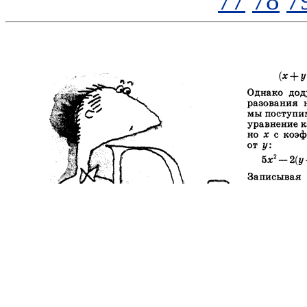
77
78
7