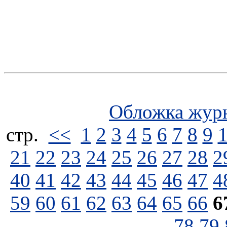
Обложка жур
стp.
<<
1
2
3
4
5
6
7
8
9
21
22
23
24
25
26
27
28
2
40
41
42
43
44
45
46
47
4
59
60
61
62
63
64
65
66
6
78
79