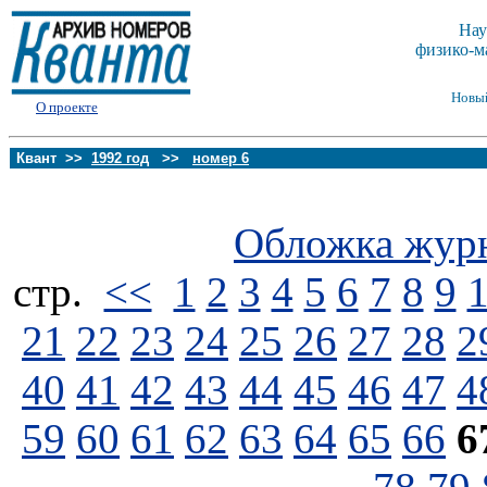
Нау
физико-м
Новы
О проекте
Квант >>
1992 год
>>
номер 6
Обложка жур
стp.
<<
1
2
3
4
5
6
7
8
9
21
22
23
24
25
26
27
28
2
40
41
42
43
44
45
46
47
4
59
60
61
62
63
64
65
66
6