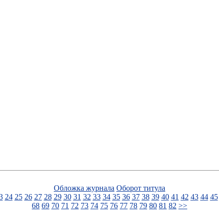
Обложка журнала
Оборот титула
3
24
25
26
27
28
29
30
31
32
33
34
35
36
37
38
39
40
41
42
43
44
45
68
69
70
71
72
73
74
75
76
77
78
79
80
81
82
>>