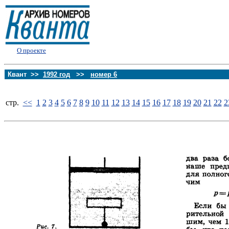
О проекте
Квант >>
1992 год
>>
номер 6
стp.
<<
1
2
3
4
5
6
7
8
9
10
11
12
13
14
15
16
17
18
19
20
21
22
2