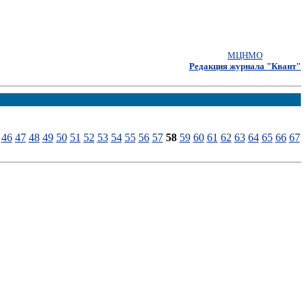
МЦНМО
Редакция журнала "Квант"
46
47
48
49
50
51
52
53
54
55
56
57
58
59
60
61
62
63
64
65
66
67