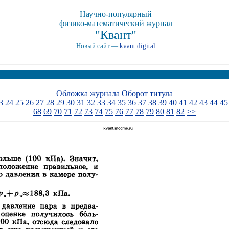
Научно-популярный
физико-математический журнал
"Квант"
Новый сайт —
kvant.digital
Обложка журнала
Оборот титула
3
24
25
26
27
28
29
30
31
32
33
34
35
36
37
38
39
40
41
42
43
44
45
68
69
70
71
72
73
74
75
76
77
78
79
80
81
82
>>