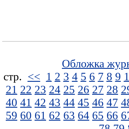
Обложка жур
стp.
<<
1
2
3
4
5
6
7
8
9
21
22
23
24
25
26
27
28
2
40
41
42
43
44
45
46
47
4
59
60
61
62
63
64
65
66
6
78
79