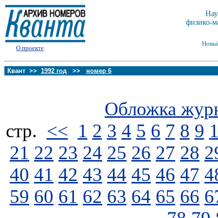
Нау
физико-м
Новы
О проекте
Квант >>
1992 год
>>
номер 6
Обложка жур
стp.
<<
1
2
3
4
5
6
7
8
9
21
22
23
24
25
26
27
28
2
40
41
42
43
44
45
46
47
4
59
60
61
62
63
64
65
66
6