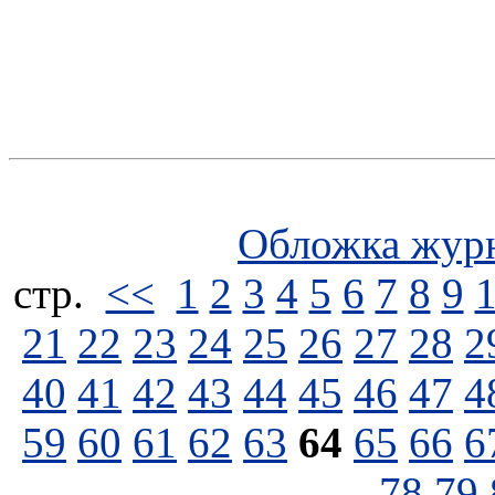
Обложка жур
стp.
<<
1
2
3
4
5
6
7
8
9
21
22
23
24
25
26
27
28
2
40
41
42
43
44
45
46
47
4
59
60
61
62
63
64
65
66
6
78
79