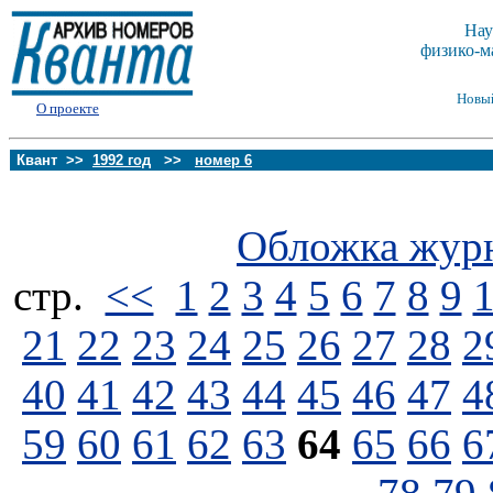
Нау
физико-м
Новы
О проекте
Квант >>
1992 год
>>
номер 6
Обложка жур
стp.
<<
1
2
3
4
5
6
7
8
9
21
22
23
24
25
26
27
28
2
40
41
42
43
44
45
46
47
4
59
60
61
62
63
64
65
66
6