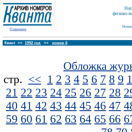
Нау
физико-м
Новы
О проекте
Квант >>
1992 год
>>
номер 6
Обложка жур
стp.
<<
1
2
3
4
5
6
7
8
9
21
22
23
24
25
26
27
28
2
40
41
42
43
44
45
46
47
4
59
60
61
62
63
64
65
66
6