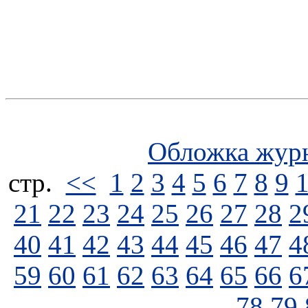
Обложка жур
стp.
<<
1
2
3
4
5
6
7
8
9
21
22
23
24
25
26
27
28
2
40
41
42
43
44
45
46
47
4
59
60
61
62
63
64
65
66
6
78
79