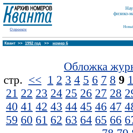
Нау
физико-м
Новы
О проекте
Квант >>
1992 год
>>
номер 6
Обложка жур
стp.
<<
1
2
3
4
5
6
7
8
9
21
22
23
24
25
26
27
28
2
40
41
42
43
44
45
46
47
4
59
60
61
62
63
64
65
66
6