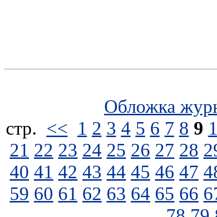
Обложка жур
стp.
<<
1
2
3
4
5
6
7
8
9
21
22
23
24
25
26
27
28
2
40
41
42
43
44
45
46
47
4
59
60
61
62
63
64
65
66
6
78
79