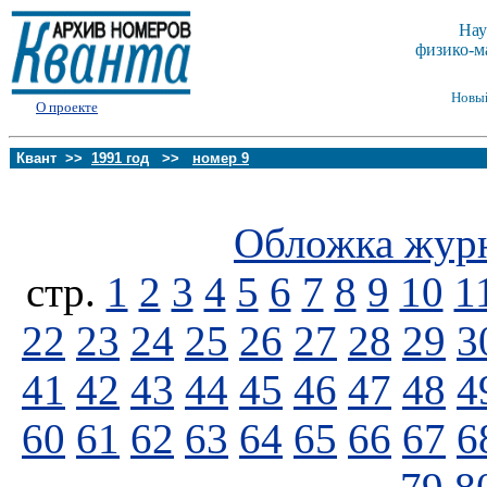
Нау
физико-м
Новы
О проекте
Квант >>
1991 год
>>
номер 9
Обложка жур
стp.
1
2
3
4
5
6
7
8
9
10
1
22
23
24
25
26
27
28
29
3
41
42
43
44
45
46
47
48
4
60
61
62
63
64
65
66
67
6